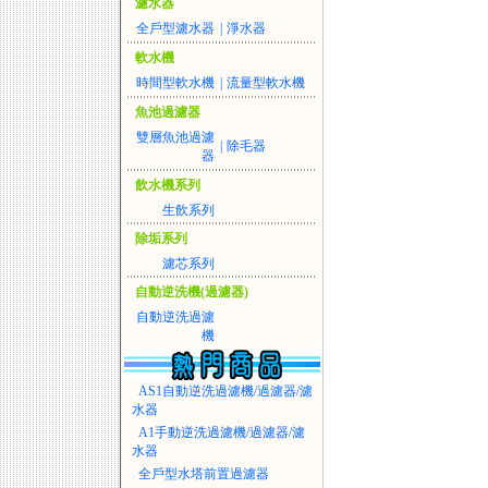
濾水器
全戶型濾水器
|
淨水器
軟水機
時間型軟水機
|
流量型軟水機
魚池過濾器
雙層魚池過濾
|
除毛器
器
飲水機系列
生飲系列
除垢系列
濾芯系列
自動逆洗機(過濾器)
自動逆洗過濾
機
AS1自動逆洗過濾機/過濾器/濾
水器
A1手動逆洗過濾機/過濾器/濾
水器
全戶型水塔前置過濾器