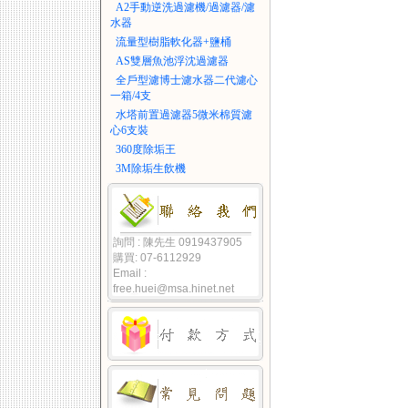
A2手動逆洗過濾機/過濾器/濾
水器
流量型樹脂軟化器+鹽桶
AS雙層魚池浮沈過濾器
全戶型濾博士濾水器二代濾心
一箱/4支
水塔前置過濾器5微米棉質濾
心6支裝
360度除垢王
3M除垢生飲機
詢問 : 陳先生 0919437905
購買: 07-6112929
Email :
free.huei@msa.hinet.net